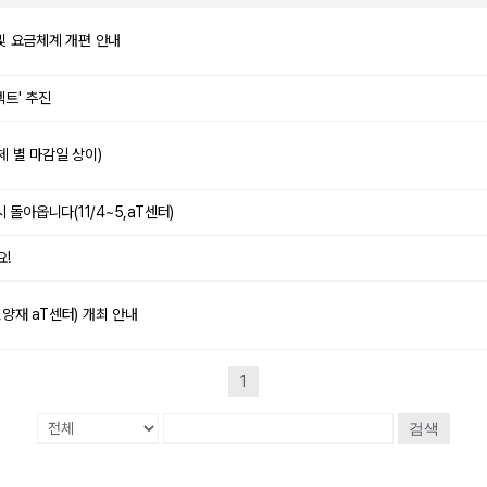
및 요금체계 개편 안내
젝트' 추진
체 별 마감일 상이)
 돌아옵니다(11/4~5,aT센터)
!
,양재 aT센터) 개최 안내
1
검색