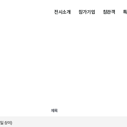
전시소개
참가기업
참관객
제목
일 상이)