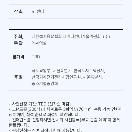
장 소
aT센터
주 최,
대한설비융합협회 데이터센터기술위원회, (주)
주 관
메쎄이상
참가비
TBD
국토교통부, 서울특별시, 한국토지주택공사,
후 원
한국기계전기전자시험연구원, 서울특별시,
중소기업중앙회
• 사전신청 기간: TBD (선착순 마감)
• 그랜드홀(300석)과 세계로룸 3회의실(70석)의 수용 가능 인원이
상이하며, 착석 순으로 좌석이 마감됩니다.
• 컨퍼런스를 신청하시면 전시회 사전등록(무료 관람 예약)이 함께
완료됩니다.
• 현장신청은 잔여 좌석에 한해 가능합니다.